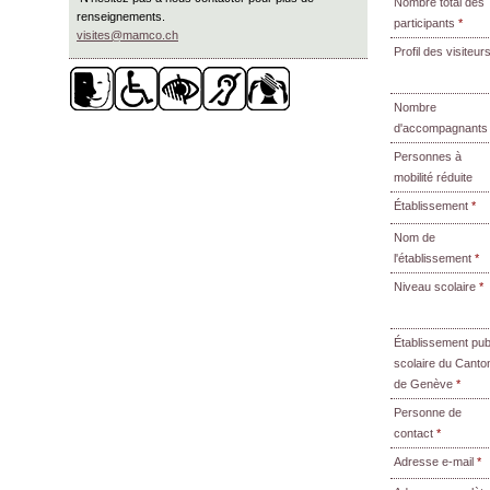
Nombre total des
renseignements.
participants
*
visites@mamco.ch
Profil des visiteur
Nombre
d'accompagnant
Personnes à
mobilité réduite
Établissement
*
Nom de
l'établissement
*
Niveau scolaire
*
Établissement pub
scolaire du Canto
de Genève
*
Personne de
contact
*
Adresse e-mail
*