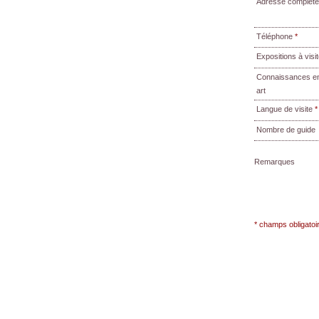
Adresse complèt
Téléphone
*
Expositions à visit
Connaissances e
art
Langue de visite
*
Nombre de guide
Remarques
* champs obligatoi