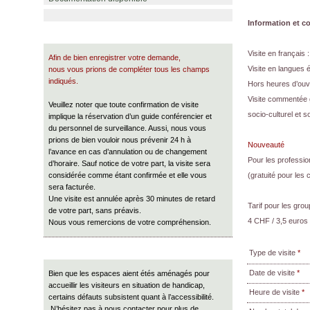
Information et co
Visite en français
Afin de bien enregistrer votre demande,
Visite en langues 
nous vous prions de compléter tous les champs
indiqués.
Hors heures d’ouv
Visite commentée g
Veuillez noter que toute confirmation de visite
socio-culturel et s
implique la réservation d’un guide conférencier et
du personnel de surveillance. Aussi, nous vous
prions de bien vouloir nous prévenir 24 h à
Nouveauté
l’avance en cas d’annulation ou de changement
Pour les profession
d’horaire. Sauf notice de votre part, la visite sera
considérée comme étant confirmée et elle vous
(gratuité pour les
sera facturée.
Une visite est annulée après 30 minutes de retard
Tarif pour les gro
de votre part, sans préavis.
4 CHF / 3,5 euros 
Nous vous remercions de votre compréhension.
Type de visite
*
Date de visite
*
Bien que les espaces aient étés aménagés pour
accueillir les visiteurs en situation de handicap,
Heure de visite
*
certains défauts subsistent quant à l’accessibilité.
N’hésitez pas à nous contacter pour plus de