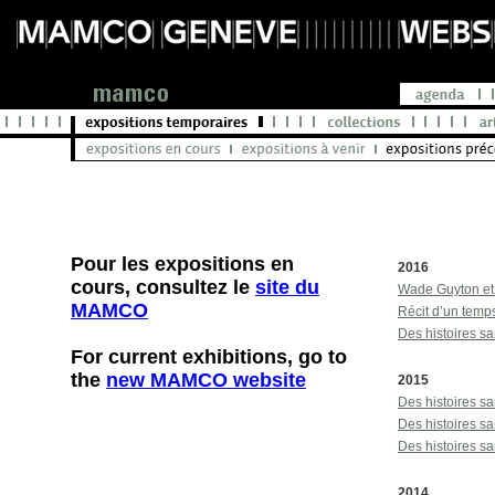
Pour les expositions en
2016
cours, consultez le
site du
Wade Guyton e
MAMCO
Récit d’un temps
Des histoires sa
For current exhibitions, go to
the
new MAMCO website
2015
Des histoires s
Des histoires s
Des histoires s
2014