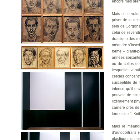
encore mes premi
Mais cette volo
priver de tout co
sein de Gorgona 
celui de revendi
drastique des mo
méandre s’inscri
forme « d’anti-
années soixante 
ou de celles d
lesquelles venai
cercles concent
susceptible de m
intense qu’il d
pouvoir de str
littéralement ph
carrière près de
termes de J. Knif
Mais le méandr
d’autoportraits
plastiques qui p