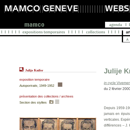
Julije K
Julije Knifer
exposition temporaire
in
cycle Vivement
Autoportraits
, 1949-1952
du 2 février 200
présentation des collections / archives
Section des stylites
Depuis 1959-1960
jamais en épuis
verticales. Expé
différences – J. 