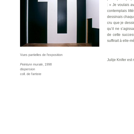
: « Je voulais a
contemplais litt
dessinais chaque
cru que je dessi
qu’il ne s’agiss
de cette succes
suffirait à ell
Vues partielles de l'exposition
Julije Knifer est
Peinture murale
, 1998
dispersion
coll. de l'artiste